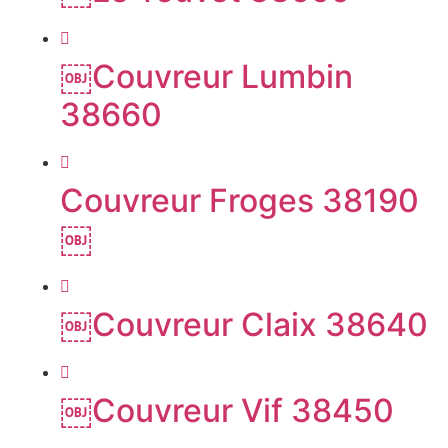
￼Couvreur Lumbin
38660
Couvreur Froges 38190
￼
￼Couvreur Claix 38640
￼Couvreur Vif 38450