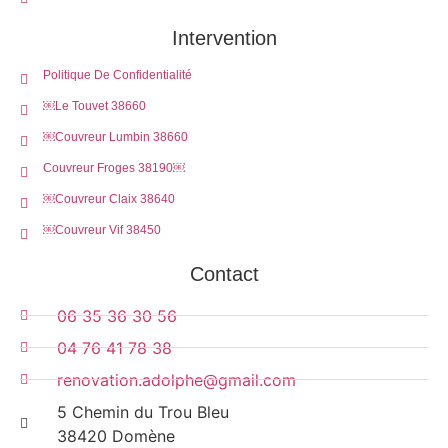
Intervention
Politique De Confidentialité
￼Le Touvet 38660
￼Couvreur Lumbin 38660
Couvreur Froges 38190￼
￼Couvreur Claix 38640
￼Couvreur Vif 38450
Contact
06 35 36 30 56
04 76 41 78 38
renovation.adolphe@gmail.com
5 Chemin du Trou Bleu
38420 Domène